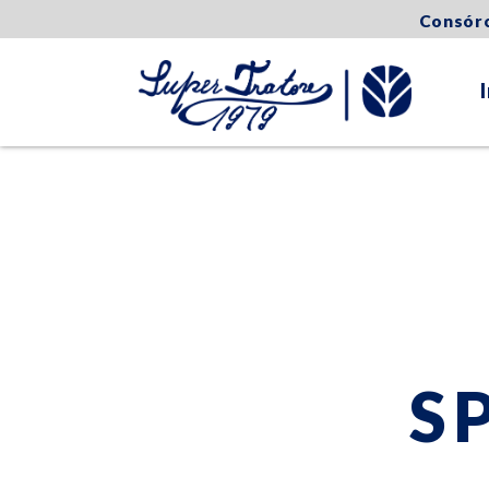
Consór
S