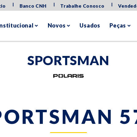
|
|
|
cio
Banco CNH
Trabalhe Conosco
Vended
Institucional
Novos
Usados
Peças
SPORTSMAN
PORTSMAN 5