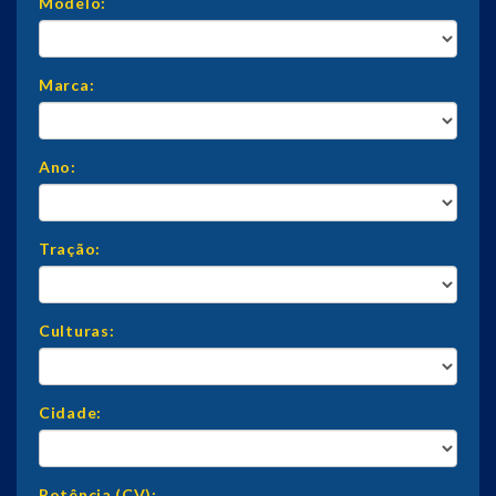
Modelo:
Marca:
Ano:
Tração:
Culturas:
Cidade:
Potência (CV):